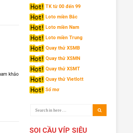
TK từ 00 đến 99
Loto miền Bắc
Loto miền Nam
Loto miền Trung
Quay thử XSMB
Quay thử XSMN
Quay thử XSMT
Tham khảo
Quay thử Vietlott
Sổ mơ
Search
Search
for:
SOI CẦU VÍP SIÊU