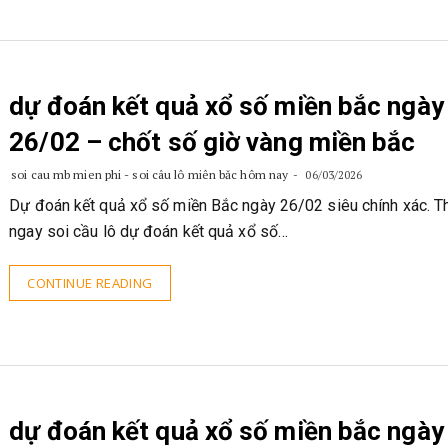
dự đoán kết quả xổ số miền bắc ngày
26/02 – chốt số giờ vàng miền bắc
soi cau mb mien phi - soi câu lô miên băc hôm nay
06/03/2026
Dự đoán kết quả xổ số miền Bắc ngày 26/02 siêu chính xác. 
ngay soi cầu lô dự đoán kết quả xổ số…
CONTINUE READING
dự đoán kết quả xổ số miền bắc ngày