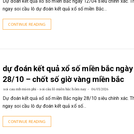
Dự đoán kết quả xổ số miền Bắc ngày 12/04 siêu chính xác. 
ngay soi cầu lô dự đoán kết quả xổ số miền Bắc…
CONTINUE READING
dự đoán kết quả xổ số miền bắc ngày
28/10 – chốt số giờ vàng miền bắc
soi cau mb mien phi - soi câu lô miên băc hôm nay
06/03/2026
Dự đoán kết quả xổ số miền Bắc ngày 28/10 siêu chính xác. 
ngay soi cầu lô dự đoán kết quả xổ số…
CONTINUE READING