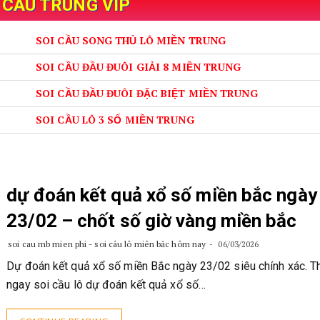
 CẦU TRUNG VÍP
SOI CẦU SONG THỦ LÔ MIỀN TRUNG
SOI CẦU ĐẦU ĐUÔI GIẢI 8 MIỀN TRUNG
SOI CẦU ĐẦU ĐUÔI ĐẶC BIỆT MIỀN TRUNG
SOI CẦU LÔ 3 SỐ MIỀN TRUNG
dự đoán kết quả xổ số miền bắc ngày
23/02 – chốt số giờ vàng miền bắc
soi cau mb mien phi - soi câu lô miên băc hôm nay
06/03/2026
Dự đoán kết quả xổ số miền Bắc ngày 23/02 siêu chính xác. 
ngay soi cầu lô dự đoán kết quả xổ số…