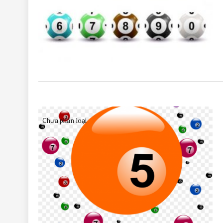
Chưa phân loại