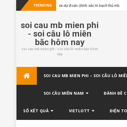
TRENDING
xs dự đoán chính xác lô bạch thủ mb
soi cau mb mien phi
- soi câu lô miên
băc hôm nay
soi cau mb mien phi - soi câu lô miên băc hôm
nay
Skip
SOI CAU MB MIEN PHI – SOI CÂU LÔ MI
to
content
SOI CẦU MIỀN NAM
ĐÁNH ĐỀ C
SỔ KẾT QUẢ
VIETLOTT
ĐIỆN T