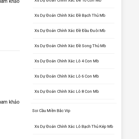
Xs Dự Đoán Chính Xác Đề 10 Con Mb
Tham khảo
Xs Dự Đoán Chính Xác Đề Bạch Thủ Mb
Xs Dự Đoán Chính Xác Đề Đầu Đuôi Mb
Xs Dự Đoán Chính Xác Đề Song Thủ Mb
Xs Dự Đoán Chính Xác Lô 4 Con Mb
Xs Dự Đoán Chính Xác Lô 6 Con Mb
Xs Dự Đoán Chính Xác Lô 8 Con Mb
Tham khảo
Soi Cầu Miền Bắc Vip
Xs Dự Đoán Chính Xác Lô Bạch Thủ Kép Mb