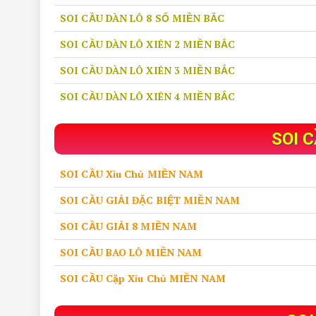
SOI CẦU DÀN LÔ 8 SỐ MIỀN BẮC
SOI CẦU DÀN LÔ XIÊN 2 MIỀN BẮC
SOI CẦU DÀN LÔ XIÊN 3 MIỀN BẮC
SOI CẦU DÀN LÔ XIÊN 4 MIỀN BẮC
SOI 
SOI CẦU Xỉu Chủ MIỀN NAM
SOI CẦU GIẢI ĐẶC BIỆT MIỀN NAM
SOI CẦU GIẢI 8 MIỀN NAM
SOI CẦU BAO LÔ MIỀN NAM
SOI CẦU Cặp Xỉu Chủ MIỀN NAM