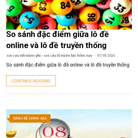
So sánh đặc điểm giữa lô đề
online và lô đề truyền thống
soi cau mb mien phi - soi câu lô miên băc hôm nay
07/05/2026
So sánh đặc điểm giữa lô đề online và lô đề truyền thống
CONTINUE READING
ĐÁNH ĐỀ CHÍNH XÁC