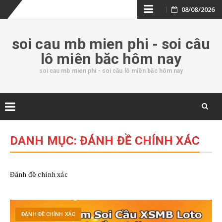
Skip
08/08/2026
to
soi cau mb mien phi - soi câu
content
lô miên băc hôm nay
soi cau mb mien phi - soi câu lô miên băc hôm nay
Skip
to
DANH MỤC:
ĐÁNH ĐỀ CHÍNH XÁC
content
Đánh đề chính xác
ĐÁNH ĐỀ CHÍNH XÁC