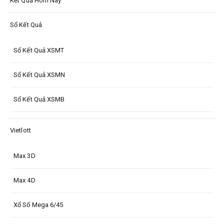
Kết Quả Hôm Nay
Sổ Kết Quả
Sổ Kết Quả XSMT
Sổ Kết Quả XSMN
Sổ Kết Quả XSMB
Vietlott
Max 3D
Max 4D
Xổ Số Mega 6/45