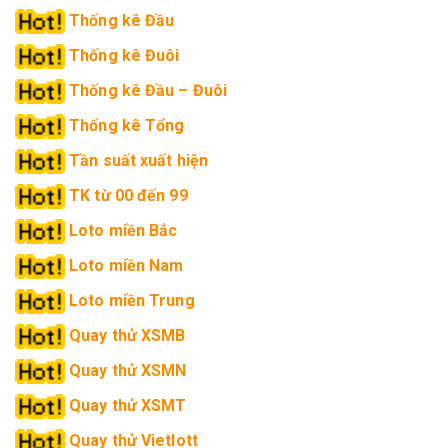
Thống kê Đầu
Thống kê Đuôi
Thống kê Đầu – Đuôi
Thống kê Tổng
Tần suất xuất hiện
TK từ 00 đến 99
Loto miền Bắc
Loto miền Nam
Loto miền Trung
Quay thử XSMB
Quay thử XSMN
Quay thử XSMT
Quay thử Vietlott