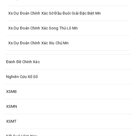
Xs Dự Đoán Chính Xác Sớ Đầu Đuôi Giải Đặc Biệt Mn
Xs Dự Đoán Chính Xác Song Thủ Lô Mn
Xs Dự Đoán Chính Xác Xíu Chủ Mn
Đánh Đề Chính Xác
Nghiên Cứu Xổ Số
XSMB
XSMN
XSMT