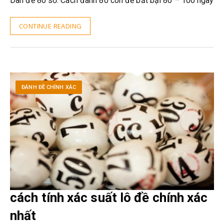
Dàn đề 80 số: Cách đánh 80 con đề bất bại 80 – 100 ngày
CONTINUE READING
ĐÁNH ĐỀ CHÍNH XÁC
cách tính xác suất lô đề chính xác
nhất