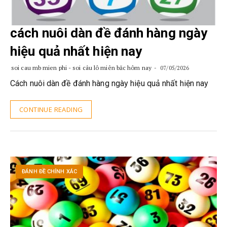
cách nuôi dàn đề đánh hàng ngày
hiệu quả nhất hiện nay
soi cau mb mien phi - soi câu lô miên băc hôm nay
07/05/2026
Cách nuôi dàn đề đánh hàng ngày hiệu quả nhất hiện nay
CONTINUE READING
ĐÁNH ĐỀ CHÍNH XÁC