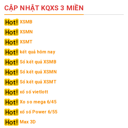
CẬP NHẬT KQXS 3 MIỀN
XSMB
XSMN
XSMT
kết quả hôm nay
Sổ kết quả XSMB
Sổ kết quả XSMN
Sổ kết quả XSMT
xổ số vietlott
Xo so mega 6/45
xổ số Power 6/55
Max 3D