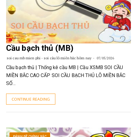
Cầu bạch thủ (MB)
soi cau mb mien phi - soi câu lô miên băc hôm nay
07/05/2026
Cầu bạch thủ | Thống kê cầu MB | Cầu XSMB SOI CẦU
MIỀN BẮC CAO CẤP SOI CẦU BẠCH THỦ LÔ MIỀN BẮC
SỐ…
CONTINUE READING
ĐÁNH ĐỀ CHÍNH XÁC