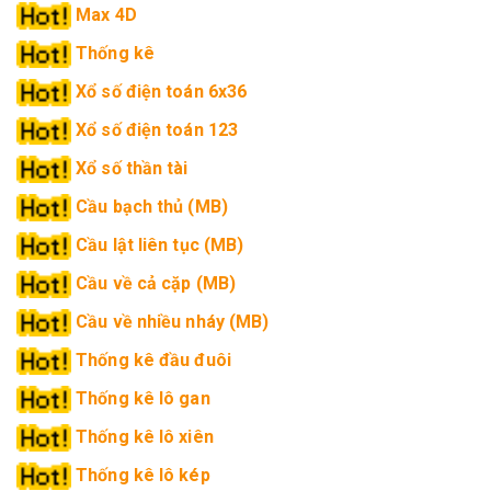
Max 4D
Thống kê
Xổ số điện toán 6x36
Xổ số điện toán 123
Xổ số thần tài
Cầu bạch thủ (MB)
Cầu lật liên tục (MB)
Cầu về cả cặp (MB)
Cầu về nhiều nháy (MB)
Thống kê đầu đuôi
Thống kê lô gan
Thống kê lô xiên
Thống kê lô kép