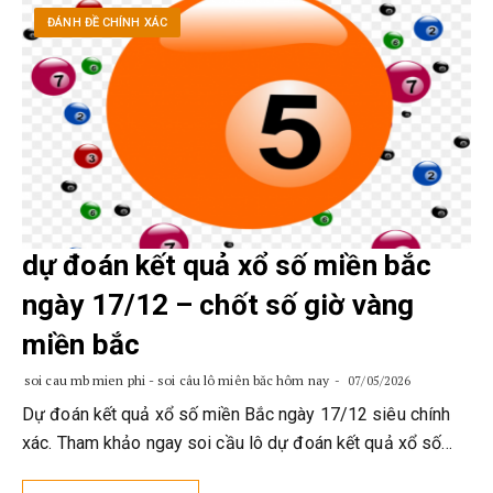
ĐÁNH ĐỀ CHÍNH XÁC
dự đoán kết quả xổ số miền bắc
ngày 17/12 – chốt số giờ vàng
miền bắc
soi cau mb mien phi - soi câu lô miên băc hôm nay
07/05/2026
Dự đoán kết quả xổ số miền Bắc ngày 17/12 siêu chính
xác. Tham khảo ngay soi cầu lô dự đoán kết quả xổ số…