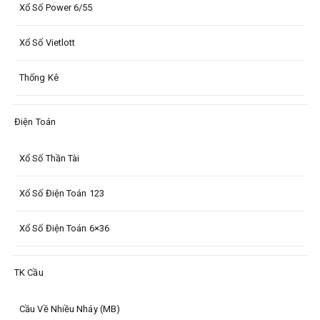
Xổ Số Power 6/55
Xổ Số Vietlott
Thống Kê
Điện Toán
Xổ Số Thần Tài
Xổ Số Điện Toán 123
Xổ Số Điện Toán 6×36
TK Cầu
Cầu Về Nhiều Nháy (MB)