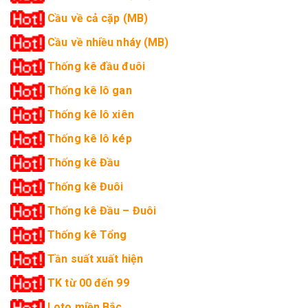
Cầu về cả cặp (MB)
Cầu về nhiều nháy (MB)
Thống kê đầu đuôi
Thống kê lô gan
Thống kê lô xiên
Thống kê lô kép
Thống kê Đầu
Thống kê Đuôi
Thống kê Đầu – Đuôi
Thống kê Tổng
Tần suất xuất hiện
TK từ 00 đến 99
Loto miền Bắc