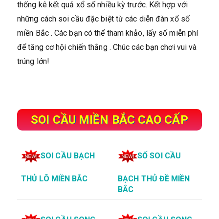
thống kê kết quả xổ số nhiều kỳ trước. Kết hợp với
những cách soi cầu đặc biệt từ các diễn đàn xổ số
miền Bắc . Các bạn có thể tham khảo, lấy số miễn phí
để tăng cơ hội chiến thắng . Chúc các bạn chơi vui và
trúng lớn!
SOI CẦU MIỀN BẮC CAO CẤP
SOI CẦU BẠCH
SỐ SOI CẦU
THỦ LÔ MIỀN BẮC
BẠCH THỦ ĐỀ MIỀN
BẮC