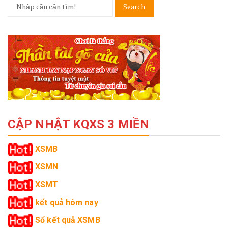
Search
CẬP NHẬT KQXS 3 MIỀN
XSMB
XSMN
XSMT
kết quả hôm nay
Sổ kết quả XSMB