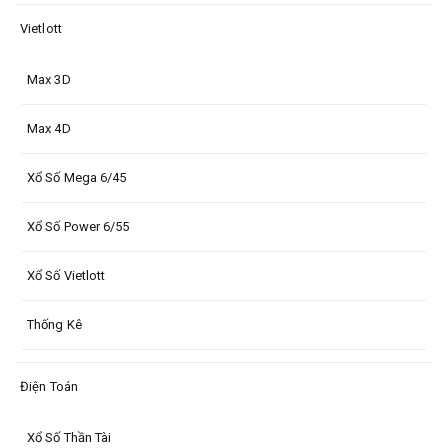
Vietlott
Max 3D
Max 4D
Xổ Số Mega 6/45
Xổ Số Power 6/55
Xổ Số Vietlott
Thống Kê
Điện Toán
Xổ Số Thần Tài