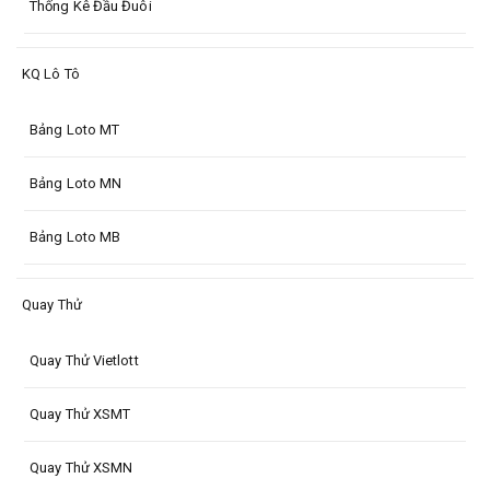
Thống Kê Đầu Đuôi
KQ Lô Tô
Bảng Loto MT
Bảng Loto MN
Bảng Loto MB
Quay Thử
Quay Thử Vietlott
Quay Thử XSMT
Quay Thử XSMN