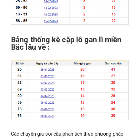
Bảng thống kê cặp lô gan lì miền
Bắc lâu về :
Các chuyên gia soi cầu phân tích theo phương pháp