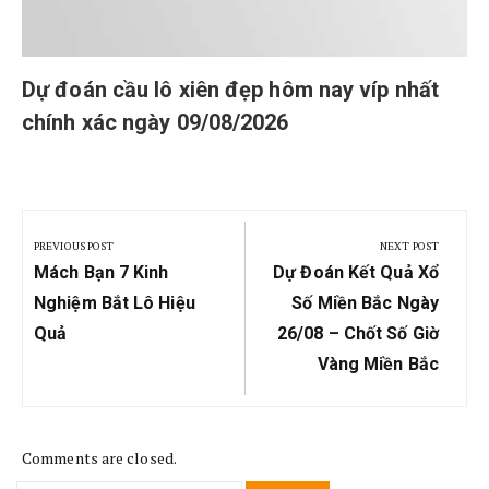
Dự đoán cầu lô xiên đẹp hôm nay víp nhất
chính xác ngày 09/08/2026
Điều
hướng
PREVIOUS POST
NEXT POST
Previous
Next
bài
Mách Bạn 7 Kinh
Dự Đoán Kết Quả Xổ
Post:
Post:
Nghiệm Bắt Lô Hiệu
Số Miền Bắc Ngày
viết
Quả
26/08 – Chốt Số Giờ
Vàng Miền Bắc
Comments are closed.