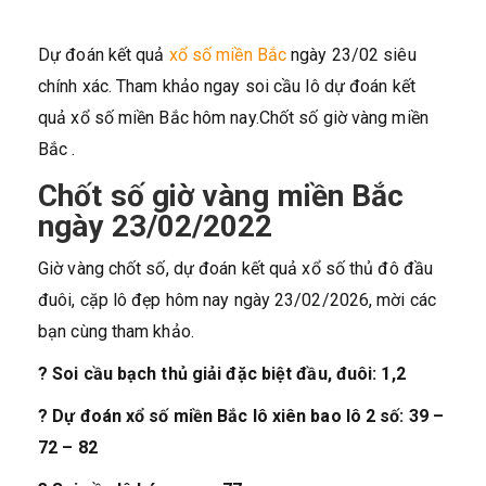
Dự đoán kết quả
xổ số miền Bắc
ngày 23/02 siêu
chính xác. Tham khảo ngay soi cầu lô dự đoán kết
quả xổ số miền Bắc hôm nay.Chốt số giờ vàng miền
Bắc .
Chốt số giờ vàng miền Bắc
ngày 23/02/202
2
Giờ vàng chốt số, dự đoán kết quả xổ số thủ đô đầu
đuôi, cặp lô đẹp hôm nay ngày 23/02/2026, mời các
bạn cùng tham khảo.
? Soi cầu bạch thủ giải đặc biệt đầu, đuôi: 1,2
? Dự đoán xổ số miền Bắc lô xiên bao lô 2 số: 39 –
72 – 82