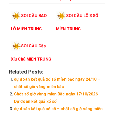
SOI CẦU BAO
SOI CẦU LÔ 3 SỐ
LÔ MIỀN TRUNG
MIỀN TRUNG
SOI CẦU Cặp
Xỉu Chủ MIỀN TRUNG
Related Posts:
dự đoán kết quả xổ số miền bắc ngày 24/10 –
chốt số giờ vàng miền bắc
Chốt số giờ vàng miền Bắc ngày 17/10/2026 –
Dự đoán kết quả xổ số
dự đoán kết quả xổ số – chốt số giờ vàng miền