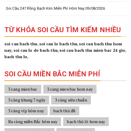
Soi Cầu 247 Rồng Bạch Kim Miễn Phí Hôm Nay 09/08/2026
TỪ KHÓA SOI CẦU TÌM KIẾM NHIỀU
soi cau bach thu
,
soi cau lo bach thu
,
soi cau bach thu hom
nay
,
soi cau lo de bach thu
,
soi cau bach thu mien bac 24 gio
,
bach thu lo
,
SOI CẦU MIỀN BẮC MIỄN PHÍ
3 cang mien bac
3 cang mien bac hom nay
3 càng khung 7 ngày
3 càng siêu chuẩn
3 càng víp hôm nay
bach thủ đề
Ba càng miền Bắc hôm nay
bạch thủ lô hom nay