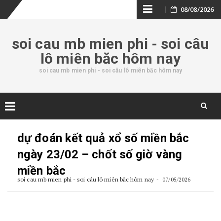
Skip
08/08/2026
to
soi cau mb mien phi - soi câu
content
lô miên băc hôm nay
soi cau mb mien phi - soi câu lô miên băc hôm nay
Skip
to
dự đoán kết quả xổ số miền bắc
content
ngày 23/02 – chốt số giờ vàng
miền bắc
soi cau mb mien phi - soi câu lô miên băc hôm nay
07/05/2026