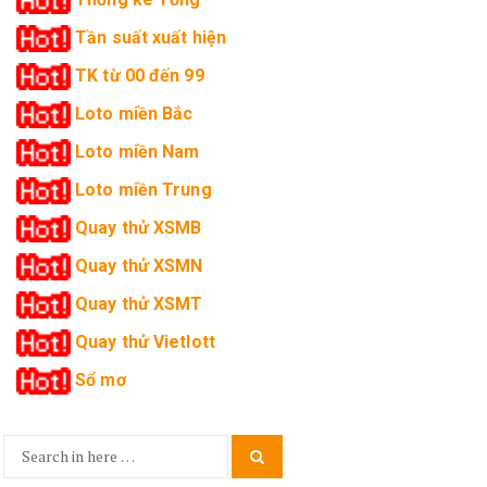
Tần suất xuất hiện
TK từ 00 đến 99
Loto miền Bắc
Loto miền Nam
Loto miền Trung
Quay thử XSMB
Quay thử XSMN
Quay thử XSMT
Quay thử Vietlott
Sổ mơ
Search
Search