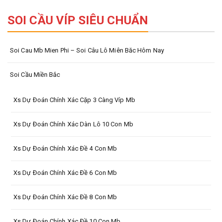
for:
SOI CẦU VÍP SIÊU CHUẨN
Soi Cau Mb Mien Phi – Soi Câu Lô Miên Băc Hôm Nay
Soi Cầu Miền Bắc
Xs Dự Đoán Chính Xác Cặp 3 Càng Víp Mb
Xs Dự Đoán Chính Xác Dàn Lô 10 Con Mb
Xs Dự Đoán Chính Xác Đề 4 Con Mb
Xs Dự Đoán Chính Xác Đề 6 Con Mb
Xs Dự Đoán Chính Xác Đề 8 Con Mb
Xs Dự Đoán Chính Xác Đề 10 Con Mb