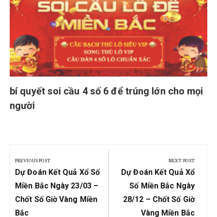
bí quyết soi cầu 4 số 6 để trúng lớn cho mọi
người
Điều
hướng
PREVIOUS POST
NEXT POST
Previous
Next
bài
Dự Đoán Kết Quả Xổ Số
Dự Đoán Kết Quả Xổ
Post:
Post:
Miền Bắc Ngày 23/03 –
Số Miền Bắc Ngày
viết
Chốt Số Giờ Vàng Miền
28/12 – Chốt Số Giờ
Bắc
Vàng Miền Bắc