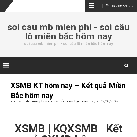
Skip
08/08/2026
to
soi cau mb mien phi - soi câu
content
lô miên băc hôm nay
soi cau mb mien phi - soi câu lô miên băc hôm nay
Skip
to
XSMB KT hôm nay – Kết quả Miền
content
Bắc hôm nay
soi cau mb mien phi - soi câu lô miên băc hôm nay
08/05/2026
XSMB | KQXSMB | Kết