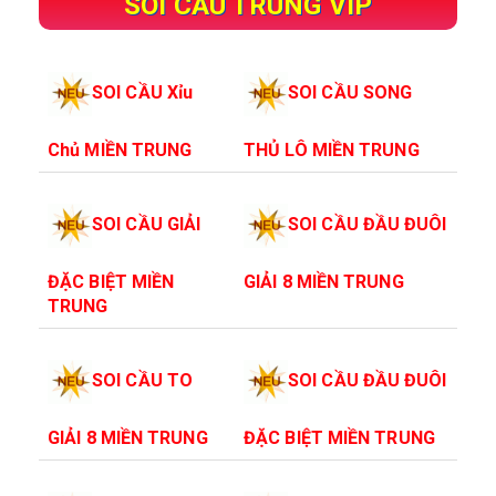
SOI CẦU TRUNG VÍP
SOI CẦU Xỉu
SOI CẦU SONG
Chủ MIỀN TRUNG
THỦ LÔ MIỀN TRUNG
SOI CẦU GIẢI
SOI CẦU ĐẦU ĐUÔI
ĐẶC BIỆT MIỀN
GIẢI 8 MIỀN TRUNG
TRUNG
SOI CẦU TO
SOI CẦU ĐẦU ĐUÔI
GIẢI 8 MIỀN TRUNG
ĐẶC BIỆT MIỀN TRUNG