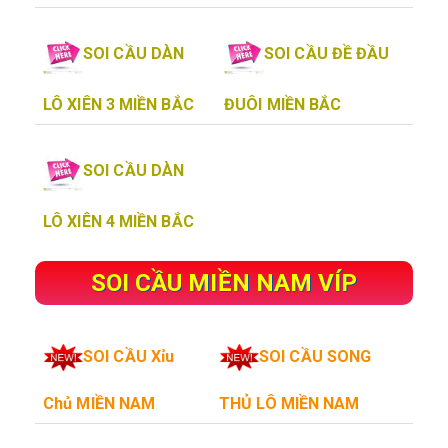
SOI CẦU DÀN
SOI CẦU ĐỀ ĐẦU
LÔ XIÊN 3 MIỀN BẮC
ĐUÔI MIỀN BẮC
SOI CẦU DÀN
LÔ XIÊN 4 MIỀN BẮC
SOI CẦU MIỀN NAM VÍP
SOI CẦU Xỉu
SOI CẦU SONG
Chủ MIỀN NAM
THỦ LÔ MIỀN NAM