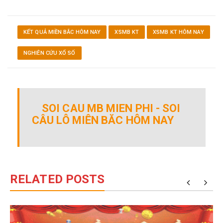
KẾT QUẢ MIỀN BẮC HÔM NAY
XSMB KT
XSMB KT HÔM NAY
NGHIÊN CỨU XỔ SỐ
SOI CAU MB MIEN PHI - SOI
CÂU LÔ MIÊN BĂC HÔM NAY
RELATED POSTS