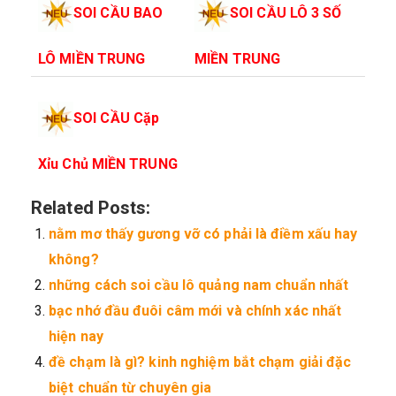
SOI CẦU BAO
SOI CẦU LÔ 3 SỐ
LÔ MIỀN TRUNG
MIỀN TRUNG
SOI CẦU Cặp
Xỉu Chủ MIỀN TRUNG
Related Posts:
nằm mơ thấy gương vỡ có phải là điềm xấu hay
không?
những cách soi cầu lô quảng nam chuẩn nhất
bạc nhớ đầu đuôi câm mới và chính xác nhất
hiện nay
đề chạm là gì? kinh nghiệm bắt chạm giải đặc
biệt chuẩn từ chuyên gia