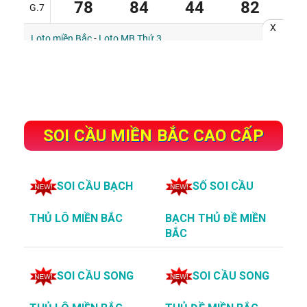
SOI CẦU MIỀN BẮC CAO CẤP
SOI CẦU BẠCH
SỐ SOI CẦU
THỦ LÔ MIỀN BẮC
BẠCH THỦ ĐỀ MIỀN
BẮC
SOI CẦU SONG
SOI CẦU SONG