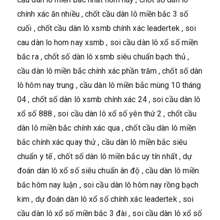
chính xác ăn nhiều , chốt cầu dàn lô miền bắc 3 số
cuối , chốt cầu dàn lô xsmb chính xác leadertek , soi
cau dàn lo hom nay xsmb , soi cầu dàn lô xổ số miền
bắc ra , chốt số dàn lô xsmb siêu chuẩn bạch thủ ,
cầu dàn lô miền bắc chính xác phần trăm , chốt số dàn
lô hôm nay trung , cầu dàn lô miền bắc mùng 10 tháng
04 , chốt số dàn lô xsmb chính xác 24 , soi cầu dàn lô
xổ số 888 , soi cầu dàn lô xổ số yên thứ 2 , chốt cầu
dàn lô miền bắc chính xác qua , chốt cầu dàn lô miền
bắc chính xác quay thử , cầu dàn lô miền bắc siêu
chuẩn y tế , chốt số dàn lô miền bắc uy tín nhất , dự
đoán dàn lô xổ số siêu chuẩn ân độ , cầu dàn lô miền
bắc hôm nay luận , soi cầu dàn lô hôm nay rồng bạch
kim , dự đoán dàn lô xổ số chính xác leadertek , soi
cầu dàn lô xổ số miền bắc 3 đài , soi cầu dàn lô xổ số