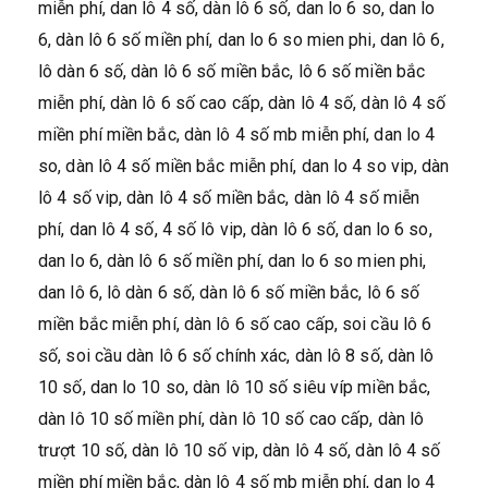
miễn phí, dan lô 4 số, dàn lô 6 số, dan lo 6 so, dan lo
6, dàn lô 6 số miền phí, dan lo 6 so mien phi, dan lô 6,
lô dàn 6 số, dàn lô 6 số miền bắc, lô 6 số miền bắc
miễn phí, dàn lô 6 số cao cấp, dàn lô 4 số, dàn lô 4 số
miền phí miền bắc, dàn lô 4 số mb miễn phí, dan lo 4
so, dàn lô 4 số miền bắc miễn phí, dan lo 4 so vip, dàn
lô 4 số vip, dàn lô 4 số miền bắc, dàn lô 4 số miễn
phí, dan lô 4 số, 4 số lô vip, dàn lô 6 số, dan lo 6 so,
dan lo 6, dàn lô 6 số miền phí, dan lo 6 so mien phi,
dan lô 6, lô dàn 6 số, dàn lô 6 số miền bắc, lô 6 số
miền bắc miễn phí, dàn lô 6 số cao cấp, soi cầu lô 6
số, soi cầu dàn lô 6 số chính xác, dàn lô 8 số, dàn lô
10 số, dan lo 10 so, dàn lô 10 số siêu víp miền bắc,
dàn lô 10 số miền phí, dàn lô 10 số cao cấp, dàn lô
trượt 10 số, dàn lô 10 số vip, dàn lô 4 số, dàn lô 4 số
miền phí miền bắc, dàn lô 4 số mb miễn phí, dan lo 4