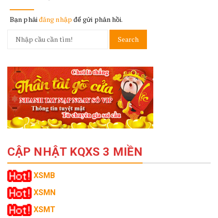
Bạn phải
đăng nhập
để gửi phản hồi.
Search
CẬP NHẬT KQXS 3 MIỀN
XSMB
XSMN
XSMT