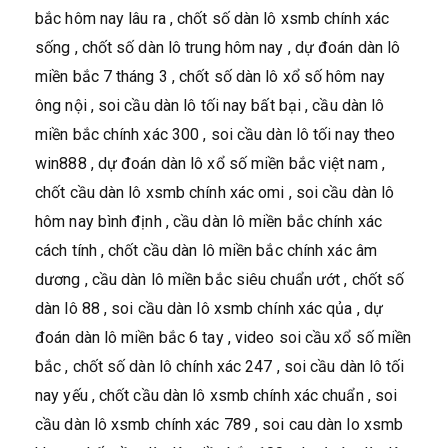
bắc hôm nay lâu ra , chốt số dàn lô xsmb chính xác
sống , chốt số dàn lô trung hôm nay , dự đoán dàn lô
miền bắc 7 tháng 3 , chốt số dàn lô xổ số hôm nay
ông nội , soi cầu dàn lô tối nay bất bại , cầu dàn lô
miền bắc chính xác 300 , soi cầu dàn lô tối nay theo
win888 , dự đoán dàn lô xổ số miền bắc việt nam ,
chốt cầu dàn lô xsmb chính xác omi , soi cầu dàn lô
hôm nay bình định , cầu dàn lô miền bắc chính xác
cách tính , chốt cầu dàn lô miền bắc chính xác âm
dương , cầu dàn lô miền bắc siêu chuẩn ướt , chốt số
dàn lô 88 , soi cầu dàn lô xsmb chính xác qủa , dự
đoán dàn lô miền bắc 6 tay , video soi cầu xổ số miền
bắc , chốt số dàn lô chính xác 247 , soi cầu dàn lô tối
nay yếu , chốt cầu dàn lô xsmb chính xác chuẩn , soi
cầu dàn lô xsmb chính xác 789 , soi cau dàn lo xsmb