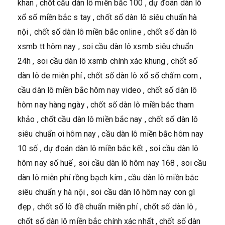
khan , chốt cầu dàn lô miền bắc 100 , dự đoán dàn lô
xổ số miền bắc s tay , chốt số dàn lô siêu chuẩn hà
nội , chốt số dàn lô miền bắc online , chốt số dàn lô
xsmb tt hôm nay , soi cầu dàn lô xsmb siêu chuẩn
24h , soi cầu dàn lô xsmb chính xác khung , chốt số
dàn lô de miễn phí , chốt số dàn lô xổ số chấm com ,
cầu dàn lô miền bắc hôm nay video , chốt số dàn lô
hôm nay hàng ngày , chốt số dàn lô miền bắc tham
khảo , chốt cầu dàn lô miền bắc nay , chốt số dàn lô
siêu chuẩn ơi hôm nay , cầu dàn lô miền bắc hôm nay
10 số , dự đoán dàn lô miền bắc kết , soi cầu dàn lô
hôm nay số huế , soi cầu dàn lô hôm nay 168 , soi cầu
dàn lô miễn phí rồng bạch kim , cầu dàn lô miền bắc
siêu chuẩn y hà nội , soi cầu dàn lô hôm nay con gì
đẹp , chốt số lô đề chuẩn miễn phí , chốt số dàn lô ,
chốt số dàn lô miền bắc chính xác nhất , chốt số dàn