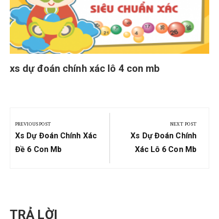
xs dự đoán chính xác lô 4 con mb
Điều
hướng
PREVIOUS POST
NEXT POST
Previous
Next
bài
Xs Dự Đoán Chính Xác
Xs Dự Đoán Chính
Post:
Post:
Đề 6 Con Mb
Xác Lô 6 Con Mb
viết
TRẢ LỜI