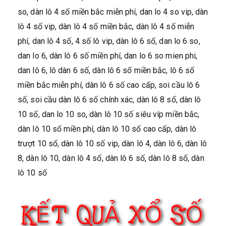
so, dàn lô 4 số miền bắc miễn phí, dan lo 4 so vip, dàn
lô 4 số vip, dàn lô 4 số miền bắc, dàn lô 4 số miễn
phí, dan lô 4 số, 4 số lô vip, dàn lô 6 số, dan lo 6 so,
dan lo 6, dàn lô 6 số miền phí, dan lo 6 so mien phi,
dan lô 6, lô dàn 6 số, dàn lô 6 số miền bắc, lô 6 số
miền bắc miễn phí, dàn lô 6 số cao cấp, soi cầu lô 6
số, soi cầu dàn lô 6 số chính xác, dàn lô 8 số, dàn lô
10 số, dan lo 10 so, dàn lô 10 số siêu víp miền bắc,
dàn lô 10 số miền phí, dàn lô 10 số cao cấp, dàn lô
trượt 10 số, dàn lô 10 số vip, dàn lô 4, dàn lô 6, dàn lô
8, dàn lô 10, dàn lô 4 số, dàn lô 6 số, dàn lô 8 số, dàn
lô 10 số