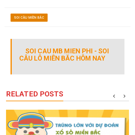
SOI CẦU MIỀN BẮC
SOI CAU MB MIEN PHI - SOI
CÂU LÔ MIÊN BĂC HÔM NAY
RELATED POSTS