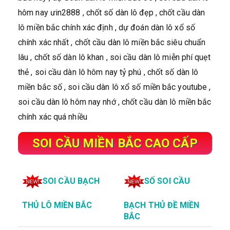
hôm nay ưin2888 , chốt số dàn lô đẹp , chốt cầu dàn
lô miền bắc chính xác định , dự đoán dàn lô xổ số
chính xác nhất , chốt cầu dàn lô miền bắc siêu chuẩn
lâu , chốt số dàn lô khan , soi cầu dàn lô miễn phí quẹt
thẻ , soi cầu dàn lô hôm nay tỷ phú , chốt số dàn lô
miền bắc số , soi cầu dàn lô xổ số miền bắc youtube ,
soi cầu dàn lô hôm nay nhớ , chốt cầu dàn lô miền bắc
chính xác quá nhiều
SOI CẦU MIỀN BẮC CAO CẤP
SOI CẦU BẠCH
SỐ SOI CẦU
THỦ LÔ MIỀN BẮC
BẠCH THỦ ĐỀ MIỀN
BẮC