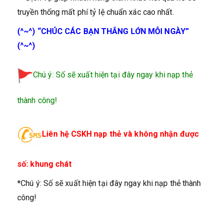
truyền thống mất phí tỷ lệ chuẩn xác cao nhất.
(^~^) “CHÚC CÁC BẠN THẮNG LỚN MỖI NGÀY”
(^~^)
Chú ý: Số sẽ xuất hiện tại đây ngay khi nạp thẻ
thành công!
Liên hệ CSKH nạp thẻ và không nhận được
số: khung chát
*Chú ý: Số sẽ xuất hiện tại đây ngay khi nạp thẻ thành
công!