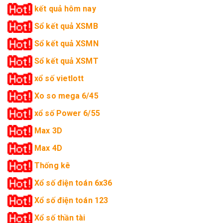
kết quả hôm nay
Sổ kết quả XSMB
Sổ kết quả XSMN
Sổ kết quả XSMT
xổ số vietlott
Xo so mega 6/45
xổ số Power 6/55
Max 3D
Max 4D
Thống kê
Xổ số điện toán 6x36
Xổ số điện toán 123
Xổ số thần tài