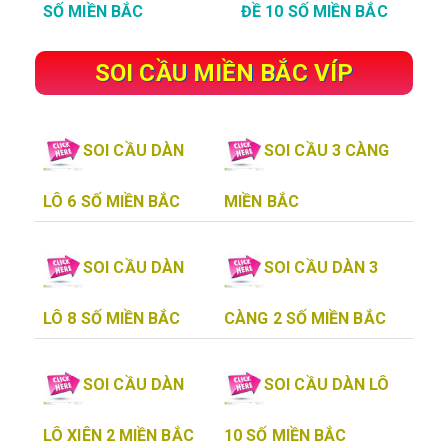
SỐ MIỀN BẮC
ĐỀ 10 SỐ MIỀN BẮC
SOI CẦU MIỀN BẮC VÍP
SOI CẦU DÀN
SOI CẦU 3 CÀNG
LÔ 6 SỐ MIỀN BẮC
MIỀN BẮC
SOI CẦU DÀN
SOI CẦU DÀN 3
LÔ 8 SỐ MIỀN BẮC
CÀNG 2 SỐ MIỀN BẮC
SOI CẦU DÀN
SOI CẦU DÀN LÔ
LÔ XIÊN 2 MIỀN BẮC
10 SỐ MIỀN BẮC