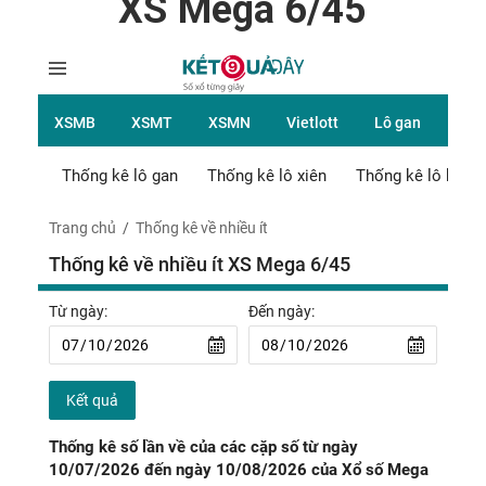
XS Mega 6/45