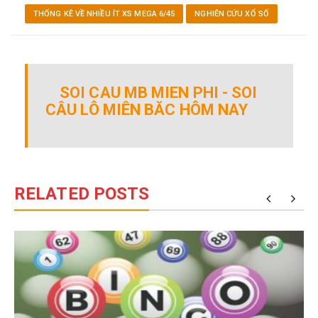
THỐNG KÊ VỀ NHIỀU ÍT XS MEGA 6/45
NGHIÊN CỨU XỔ SỐ
SOI CAU MB MIEN PHI - SOI
CÂU LÔ MIÊN BĂC HÔM NAY
RELATED POSTS