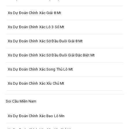
Xs Dự Đoán Chính Xác Giải 8 Mt
Xs Dự Đoán Chính Xác Lô 3 Số Mt
Xs Dự Đoán Chính Xác Sớ Đầu Đuôi Giải 8 Mt
Xs Dự Đoán Chính Xác Sớ Đầu Đuôi Giải Đặc Biệt Mt
Xs Dự Đoán Chính Xác Song Thủ Lô Mt
Xs Dự Đoán Chính Xác Xíu Chủ Mt
Soi Cầu Miền Nam
Xs Dự Đoán Chính Xác Bao Lô Mn