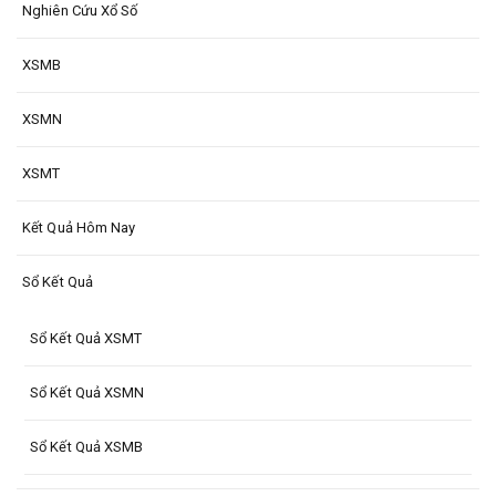
Nghiên Cứu Xổ Số
XSMB
XSMN
XSMT
Kết Quả Hôm Nay
Sổ Kết Quả
Sổ Kết Quả XSMT
Sổ Kết Quả XSMN
Sổ Kết Quả XSMB