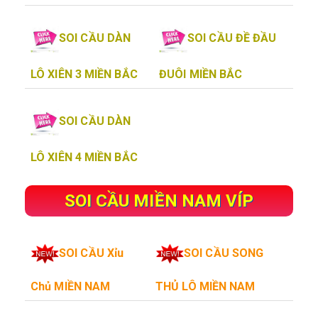
SOI CẦU DÀN
SOI CẦU ĐỀ ĐẦU
LÔ XIÊN 3 MIỀN BẮC
ĐUÔI MIỀN BẮC
SOI CẦU DÀN
LÔ XIÊN 4 MIỀN BẮC
SOI CẦU MIỀN NAM VÍP
SOI CẦU Xỉu
SOI CẦU SONG
Chủ MIỀN NAM
THỦ LÔ MIỀN NAM