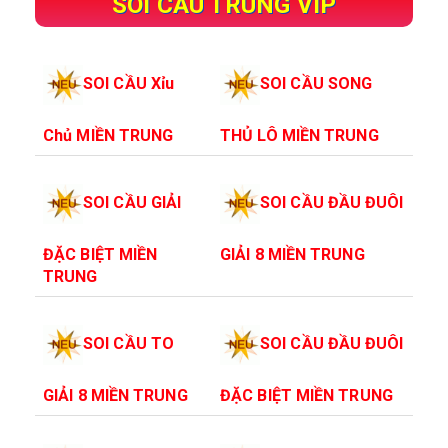
SOI CẦU TRUNG VÍP
SOI CẦU Xỉu
SOI CẦU SONG
Chủ MIỀN TRUNG
THỦ LÔ MIỀN TRUNG
SOI CẦU GIẢI
SOI CẦU ĐẦU ĐUÔI
ĐẶC BIỆT MIỀN
GIẢI 8 MIỀN TRUNG
TRUNG
SOI CẦU TO
SOI CẦU ĐẦU ĐUÔI
GIẢI 8 MIỀN TRUNG
ĐẶC BIỆT MIỀN TRUNG