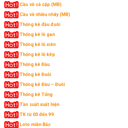
Cầu về cả cặp (MB)
Cầu về nhiều nháy (MB)
Thống kê đầu đuôi
Thống kê lô gan
Thống kê lô xiên
Thống kê lô kép
Thống kê Đầu
Thống kê Đuôi
Thống kê Đầu – Đuôi
Thống kê Tổng
Tần suất xuất hiện
TK từ 00 đến 99
Loto miền Bắc