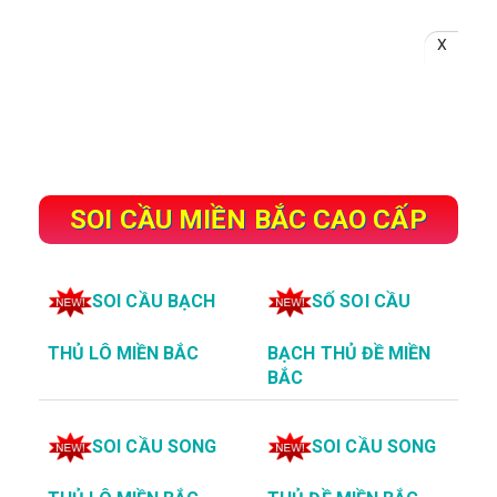
SOI CẦU MIỀN BẮC CAO CẤP
SOI CẦU BẠCH
SỐ SOI CẦU
THỦ LÔ MIỀN BẮC
BẠCH THỦ ĐỀ MIỀN
BẮC
SOI CẦU SONG
SOI CẦU SONG