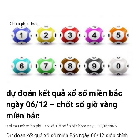
Chưa phân loại
dự đoán kết quả xổ số miền bắc
ngày 06/12 – chốt số giờ vàng
miền bắc
soi cau mb mien phi - soi câu lô miên băc hôm nay
10/05/2026
Dự đoán kết quả xổ số miền Bắc ngày 06/12 siêu chính