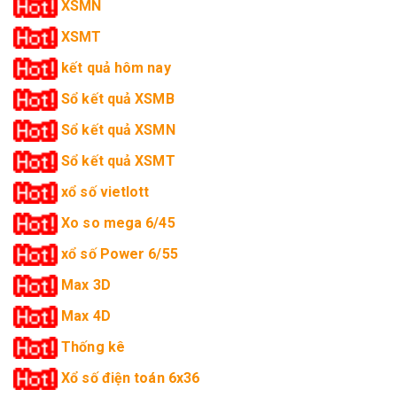
XSMN
XSMT
kết quả hôm nay
Sổ kết quả XSMB
Sổ kết quả XSMN
Sổ kết quả XSMT
xổ số vietlott
Xo so mega 6/45
xổ số Power 6/55
Max 3D
Max 4D
Thống kê
Xổ số điện toán 6x36