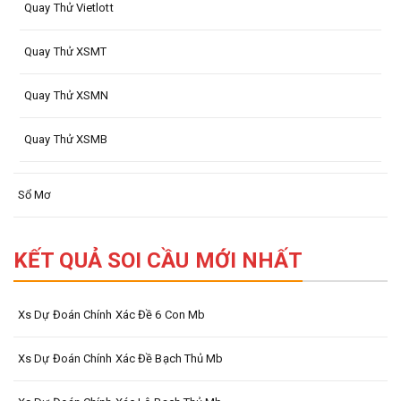
Quay Thử Vietlott
Quay Thử XSMT
Quay Thử XSMN
Quay Thử XSMB
Sổ Mơ
KẾT QUẢ SOI CẦU MỚI NHẤT
Xs Dự Đoán Chính Xác Đề 6 Con Mb
Xs Dự Đoán Chính Xác Đề Bạch Thủ Mb