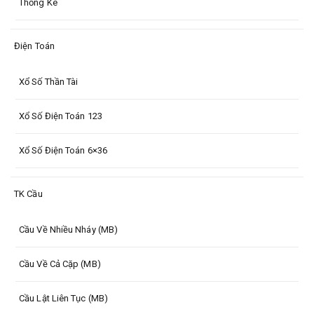
Thống Kê
Điện Toán
Xổ Số Thần Tài
Xổ Số Điện Toán 123
Xổ Số Điện Toán 6×36
TK Cầu
Cầu Về Nhiều Nháy (MB)
Cầu Về Cả Cặp (MB)
Cầu Lật Liên Tục (MB)