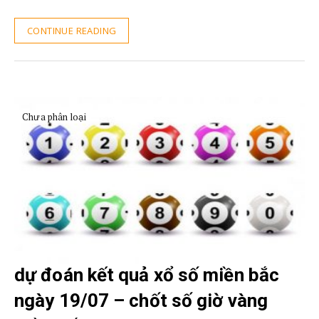
CONTINUE READING
Chưa phân loại
dự đoán kết quả xổ số miền bắc
ngày 19/07 – chốt số giờ vàng