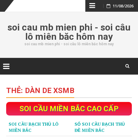
Skip
11/08/2026
to
soi cau mb mien phi - soi câu
content
lô miên băc hôm nay
soi cau mb mien phi - soi câu lô miên băc hôm nay
Skip
to
THẺ:
DÀN DE XSMB
content
SOI CẦU MIỀN BẮC CAO CẤP
SOI CẦU BẠCH THỦ LÔ
SỐ SOI CẦU BẠCH THỦ
MIỀN BẮC
ĐỀ MIỀN BẮC