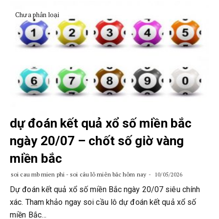
Chưa phân loại
dự đoán kết quả xổ số miền bắc
ngày 20/07 – chốt số giờ vàng
miền bắc
soi cau mb mien phi - soi câu lô miên băc hôm nay
10/05/2026
Dự đoán kết quả xổ số miền Bắc ngày 20/07 siêu chính
xác. Tham khảo ngay soi cầu lô dự đoán kết quả xổ số
miền Bắc…