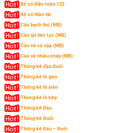
Xổ số điện toán 123
Xổ số thần tài
Cầu bạch thủ (MB)
Cầu lật liên tục (MB)
Cầu về cả cặp (MB)
Cầu về nhiều nháy (MB)
Thống kê đầu đuôi
Thống kê lô gan
Thống kê lô xiên
Thống kê lô kép
Thống kê Đầu
Thống kê Đuôi
Thống kê Đầu – Đuôi