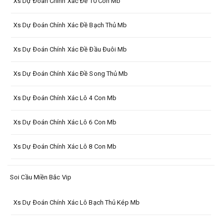
Xs Dự Đoán Chính Xác Đề 10 Con Mb
Xs Dự Đoán Chính Xác Đề Bạch Thủ Mb
Xs Dự Đoán Chính Xác Đề Đầu Đuôi Mb
Xs Dự Đoán Chính Xác Đề Song Thủ Mb
Xs Dự Đoán Chính Xác Lô 4 Con Mb
Xs Dự Đoán Chính Xác Lô 6 Con Mb
Xs Dự Đoán Chính Xác Lô 8 Con Mb
Soi Cầu Miền Bắc Vip
Xs Dự Đoán Chính Xác Lô Bạch Thủ Kép Mb