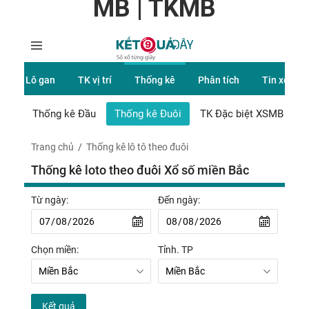
MB | TKMB