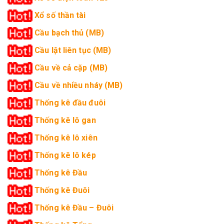
Xổ số thần tài
Cầu bạch thủ (MB)
Cầu lật liên tục (MB)
Cầu về cả cặp (MB)
Cầu về nhiều nháy (MB)
Thống kê đầu đuôi
Thống kê lô gan
Thống kê lô xiên
Thống kê lô kép
Thống kê Đầu
Thống kê Đuôi
Thống kê Đầu – Đuôi