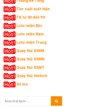
Thống kê Tổng
Tần suất xuất hiện
TK từ 00 đến 99
Loto miền Bắc
Loto miền Nam
Loto miền Trung
Quay thử XSMB
Quay thử XSMN
Quay thử XSMT
Quay thử Vietlott
Sổ mơ
Search
Search