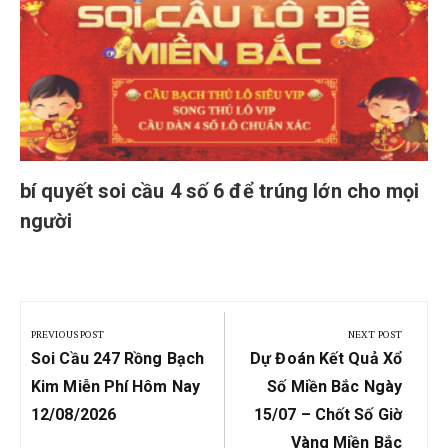
bí quyết soi cầu 4 số 6 để trúng lớn cho mọi
người
Điều
hướng
PREVIOUS POST
NEXT POST
Previous
Next
bài
Soi Cầu 247 Rồng Bạch
Dự Đoán Kết Quả Xổ
Post:
Post:
Kim Miễn Phí Hôm Nay
Số Miền Bắc Ngày
viết
12/08/2026
15/07 – Chốt Số Giờ
Vàng Miền Bắc