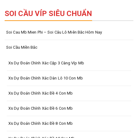
for:
SOI CẦU VÍP SIÊU CHUẨN
Soi Cau Mb Mien Phi – Soi Câu Lô Miên Băc Hôm Nay
Soi Cầu Miền Bắc
Xs Dự Đoán Chính Xác Cặp 3 Càng Víp Mb
Xs Dự Đoán Chính Xác Dàn Lô 10 Con Mb
Xs Dự Đoán Chính Xác Đề 4 Con Mb
Xs Dự Đoán Chính Xác Đề 6 Con Mb
Xs Dự Đoán Chính Xác Đề 8 Con Mb