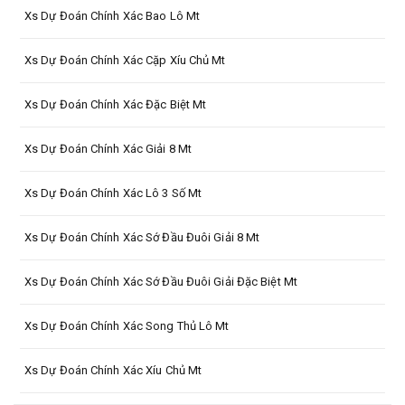
Xs Dự Đoán Chính Xác Bao Lô Mt
Xs Dự Đoán Chính Xác Cặp Xíu Chủ Mt
Xs Dự Đoán Chính Xác Đặc Biệt Mt
Xs Dự Đoán Chính Xác Giải 8 Mt
Xs Dự Đoán Chính Xác Lô 3 Số Mt
Xs Dự Đoán Chính Xác Sớ Đầu Đuôi Giải 8 Mt
Xs Dự Đoán Chính Xác Sớ Đầu Đuôi Giải Đặc Biệt Mt
Xs Dự Đoán Chính Xác Song Thủ Lô Mt
Xs Dự Đoán Chính Xác Xíu Chủ Mt