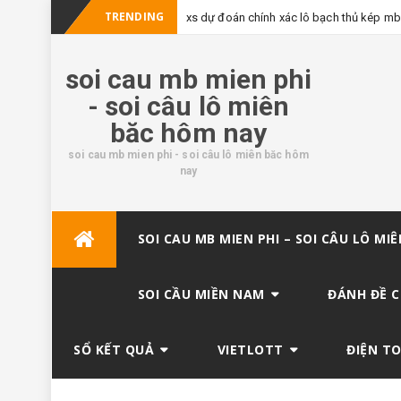
TRENDING
xs dự đoán chính xác lô bạch thủ kép mb
soi cau mb mien phi
- soi câu lô miên
băc hôm nay
soi cau mb mien phi - soi câu lô miên băc hôm
nay
Skip
SOI CAU MB MIEN PHI – SOI CÂU LÔ MI
to
content
SOI CẦU MIỀN NAM
ĐÁNH ĐỀ C
SỔ KẾT QUẢ
VIETLOTT
ĐIỆN T