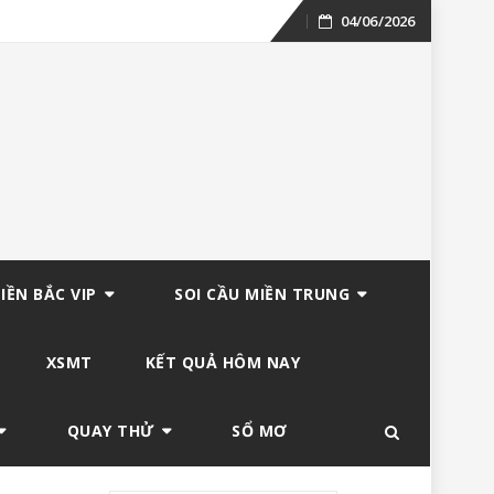
04/06/2026
Skip
to
content
IỀN BẮC VIP
SOI CẦU MIỀN TRUNG
XSMT
KẾT QUẢ HÔM NAY
QUAY THỬ
SỔ MƠ