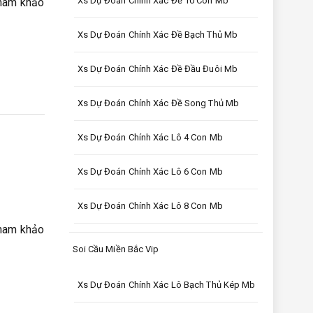
Xs Dự Đoán Chính Xác Đề 10 Con Mb
Tham khảo
Xs Dự Đoán Chính Xác Đề Bạch Thủ Mb
Xs Dự Đoán Chính Xác Đề Đầu Đuôi Mb
Xs Dự Đoán Chính Xác Đề Song Thủ Mb
Xs Dự Đoán Chính Xác Lô 4 Con Mb
Xs Dự Đoán Chính Xác Lô 6 Con Mb
Xs Dự Đoán Chính Xác Lô 8 Con Mb
Tham khảo
Soi Cầu Miền Bắc Vip
Xs Dự Đoán Chính Xác Lô Bạch Thủ Kép Mb