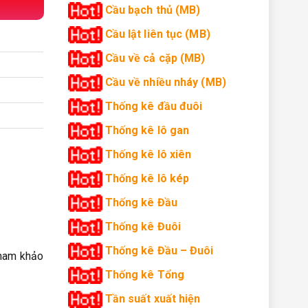
Cầu bạch thủ (MB)
Cầu lật liên tục (MB)
Cầu về cả cặp (MB)
Cầu về nhiều nháy (MB)
Thống kê đầu đuôi
Thống kê lô gan
Thống kê lô xiên
Thống kê lô kép
Thống kê Đầu
Thống kê Đuôi
Thống kê Đầu – Đuôi
Tham khảo
Thống kê Tổng
Tần suất xuất hiện