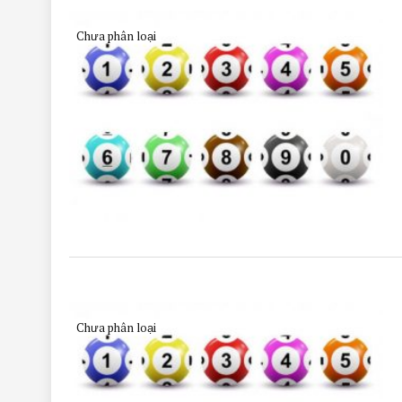
Chưa phân loại
Chưa phân loại