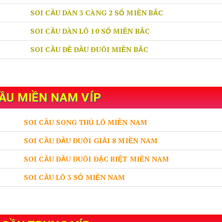
SOI CẦU DÀN 3 CÀNG 2 SỐ MIỀN BẮC
SOI CẦU DÀN LÔ 10 SỐ MIỀN BẮC
SOI CẦU ĐỀ ĐẦU ĐUÔI MIỀN BẮC
CẦU MIỀN NAM VÍP
SOI CẦU SONG THỦ LÔ MIỀN NAM
SOI CẦU ĐẦU ĐUÔI GIẢI 8 MIỀN NAM
SOI CẦU ĐẦU ĐUÔI ĐẶC BIỆT MIỀN NAM
SOI CẦU LÔ 3 SỐ MIỀN NAM