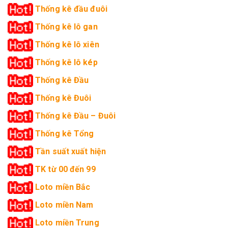
Thống kê đầu đuôi
Thống kê lô gan
Thống kê lô xiên
Thống kê lô kép
Thống kê Đầu
Thống kê Đuôi
Thống kê Đầu – Đuôi
Thống kê Tổng
Tần suất xuất hiện
TK từ 00 đến 99
Loto miền Bắc
Loto miền Nam
Loto miền Trung