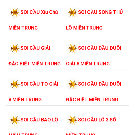
SOI CẦU Xỉu Chủ
SOI CẦU SONG THỦ
MIỀN TRUNG
LÔ MIỀN TRUNG
SOI CẦU GIẢI
SOI CẦU ĐẦU ĐUÔI
ĐẶC BIỆT MIỀN TRUNG
GIẢI 8 MIỀN TRUNG
SOI CẦU TO GIẢI
SOI CẦU ĐẦU ĐUÔI
8 MIỀN TRUNG
ĐẶC BIỆT MIỀN TRUNG
SOI CẦU BAO LÔ
SOI CẦU LÔ 3 SỐ