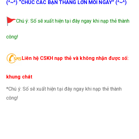
(^~^) “CHÚC CÁC BẠN THẮNG LỚN MỖI NGÀY” (^~^)
Chú ý: Số sẽ xuất hiện tại đây ngay khi nạp thẻ thành
công!
Liên hệ CSKH nạp thẻ và không nhận được số:
khung chát
*Chú ý: Số sẽ xuất hiện tại đây ngay khi nạp thẻ thành
công!