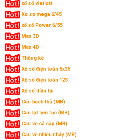
xổ số vietlott
Xo so mega 6/45
xổ số Power 6/55
Max 3D
Max 4D
Thống kê
Xổ số điện toán 6x36
Xổ số điện toán 123
Xổ số thần tài
Cầu bạch thủ (MB)
Cầu lật liên tục (MB)
Cầu về cả cặp (MB)
Cầu về nhiều nháy (MB)