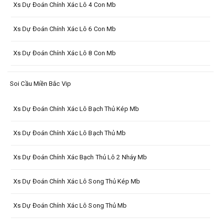
Xs Dự Đoán Chính Xác Lô 4 Con Mb
Xs Dự Đoán Chính Xác Lô 6 Con Mb
Xs Dự Đoán Chính Xác Lô 8 Con Mb
Soi Cầu Miền Bắc Vip
Xs Dự Đoán Chính Xác Lô Bạch Thủ Kép Mb
Xs Dự Đoán Chính Xác Lô Bạch Thủ Mb
Xs Dự Đoán Chính Xác Bạch Thủ Lô 2 Nháy Mb
Xs Dự Đoán Chính Xác Lô Song Thủ Kép Mb
Xs Dự Đoán Chính Xác Lô Song Thủ Mb