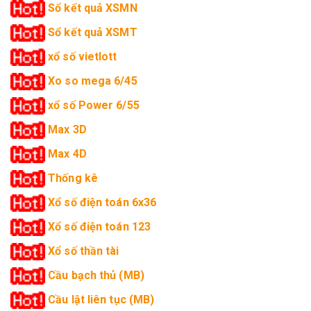
Sổ kết quả XSMN
Sổ kết quả XSMT
xổ số vietlott
Xo so mega 6/45
xổ số Power 6/55
Max 3D
Max 4D
Thống kê
Xổ số điện toán 6x36
Xổ số điện toán 123
Xổ số thần tài
Cầu bạch thủ (MB)
Cầu lật liên tục (MB)