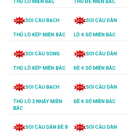
THỦ LÔ MIỀN BẮC
THỦ ĐỀ MIỀN BẮC
SOI CẦU BẠCH
SOI CẦU DÀN
THỦ LÔ KÉP MIỀN BẮC
LÔ 4 SỐ MIỀN BẮC
SOI CẦU SONG
SOI CẦU DÀN
THỦ LÔ KÉP MIỀN BẮC
ĐỀ 4 SỐ MIỀN BẮC
SOI CẦU BẠCH
SOI CẦU DÀN
THỦ LÔ 2 NHÁY MIỀN
ĐỀ 6 SỐ MIỀN BẮC
BẮC
SOI CẦU DÀN ĐỀ 8
SOI CẦU DÀN