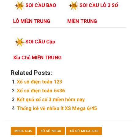
SOI CẦU BAO
SOI CẦU LÔ 3 SỐ
LÔ MIỀN TRUNG
MIỀN TRUNG
SOI CẦU Cặp
Xỉu Chủ MIỀN TRUNG
Related Posts:
Xổ số điện toán 123
Xổ số điện toán 6×36
Kết quả xổ số 3 miền hôm nay
Thống kê về nhiều ít XS Mega 6/45
MEGA 6/45
XỔ SỐ MEGA
XỔ SỐ MEGA 6/45