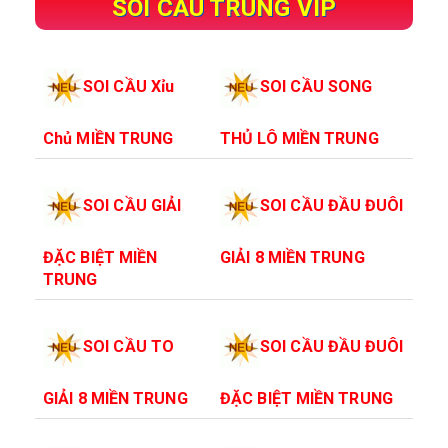
SOI CẦU TRUNG VÍP
SOI CẦU Xỉu
SOI CẦU SONG
Chủ MIỀN TRUNG
THỦ LÔ MIỀN TRUNG
SOI CẦU GIẢI
SOI CẦU ĐẦU ĐUÔI
ĐẶC BIỆT MIỀN
GIẢI 8 MIỀN TRUNG
TRUNG
SOI CẦU TO
SOI CẦU ĐẦU ĐUÔI
GIẢI 8 MIỀN TRUNG
ĐẶC BIỆT MIỀN TRUNG