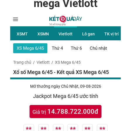
mega Vietlott