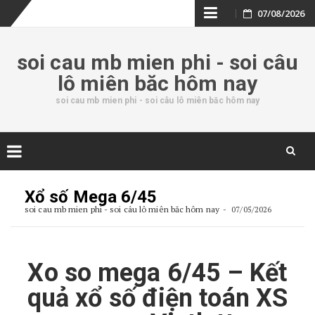
Skip
07/08/2026
to
soi cau mb mien phi - soi câu
content
lô miên băc hôm nay
soi cau mb mien phi - soi câu lô miên băc hôm nay
Skip
to
Xổ số Mega 6/45
content
soi cau mb mien phi - soi câu lô miên băc hôm nay
07/05/2026
Xo so mega 6/45 – Kết
quả xổ số điện toán XS