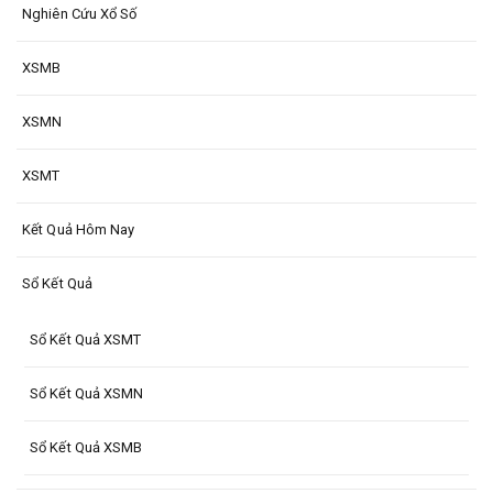
Nghiên Cứu Xổ Số
XSMB
XSMN
XSMT
Kết Quả Hôm Nay
Sổ Kết Quả
Sổ Kết Quả XSMT
Sổ Kết Quả XSMN
Sổ Kết Quả XSMB