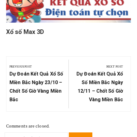
Xổ số Max 3D
Điều
hướng
PREVIOUS POST
NEXT POST
Previous
Next
bài
Dự Đoán Kết Quả Xổ Số
Dự Đoán Kết Quả Xổ
Post:
Post:
Miền Bắc Ngày 23/10 –
Số Miền Bắc Ngày
viết
Chốt Số Giờ Vàng Miền
12/11 – Chốt Số Giờ
Bắc
Vàng Miền Bắc
Comments are closed.